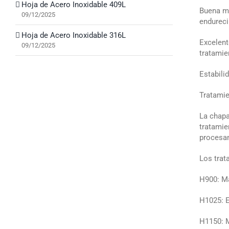
Hoja de Acero Inoxidable 409L
Buena ma
09/12/2025
endureci
Hoja de Acero Inoxidable 316L
Excelent
09/12/2025
tratamie
Estabili
Tratamie
La chapa
tratamie
procesam
Los trat
H900: Má
H1025: Eq
H1150: M