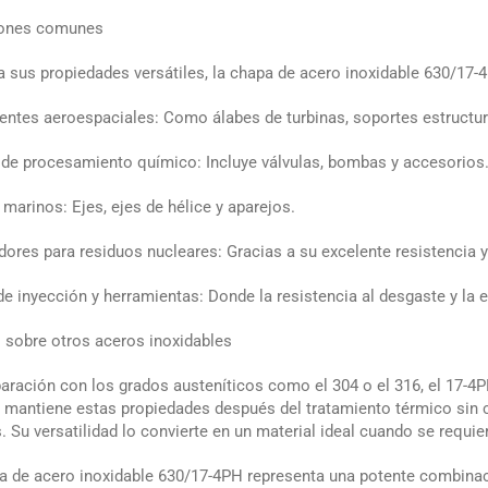
iones comunes
a sus propiedades versátiles, la chapa de acero inoxidable 630/17-
tes aeroespaciales: Como álabes de turbinas, soportes estructura
de procesamiento químico: Incluye válvulas, bombas y accesorios
 marinos: Ejes, ejes de hélice y aparejos.
ores para residuos nucleares: Gracias a su excelente resistencia y 
e inyección y herramientas: Donde la resistencia al desgaste y la e
 sobre otros aceros inoxidables
ración con los grados austeníticos como el 304 o el 316, el 17-4P
mantiene estas propiedades después del tratamiento térmico sin c
. Su versatilidad lo convierte en un material ideal cuando se requi
a de acero inoxidable 630/17-4PH representa una potente combinación