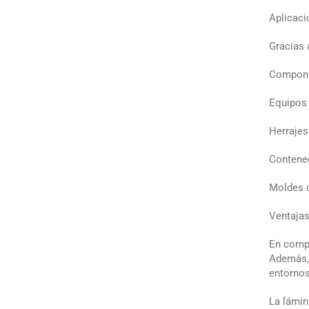
Aplicac
Gracias 
Componen
Equipos 
Herrajes
Contened
Moldes d
Ventajas
En compa
Además, 
entornos
La lámin