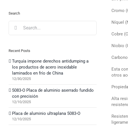
Cromo (C
Search
Níquel (N
Search
for:
Cobre (C
Niobio (
Recent Posts
Carbono 
Turquía impone derechos antidumping a
los productos de acero inoxidable
Esta com
laminados en frío de China
otros ac
12/30/2025
Propieda
5083-O Placa de aluminio aserrado fundido
con precisión
Alta res
12/10/2025
resisten
Placa de aluminio ultraplana 5083-O
Resisten
12/10/2025
ligerame