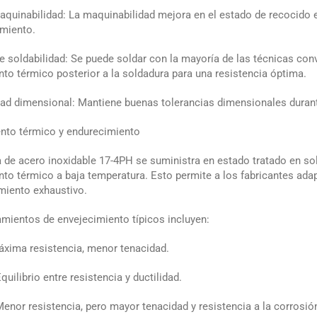
quinabilidad: La maquinabilidad mejora en el estado de recocido 
miento.
e soldabilidad: Se puede soldar con la mayoría de las técnicas co
nto térmico posterior a la soldadura para una resistencia óptima.
dad dimensional: Mantiene buenas tolerancias dimensionales duran
nto térmico y endurecimiento
 de acero inoxidable 17-4PH se suministra en estado tratado en s
nto térmico a baja temperatura. Esto permite a los fabricantes ad
iento exhaustivo.
amientos de envejecimiento típicos incluyen:
xima resistencia, menor tenacidad.
uilibrio entre resistencia y ductilidad.
enor resistencia, pero mayor tenacidad y resistencia a la corrosió