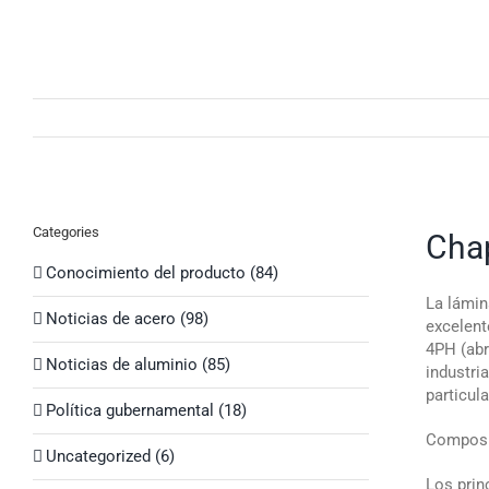
Skip
to
content
Categories
Chap
Conocimiento del producto (84)
La lámin
Noticias de acero (98)
excelent
4PH (abr
Noticias de aluminio (85)
industri
particul
Política gubernamental (18)
Composi
Uncategorized (6)
Los prin