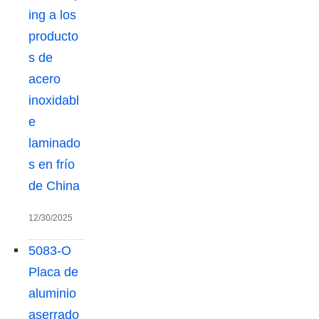
o
ing a los
r
producto
:
s de
acero
inoxidabl
e
laminado
s en frío
de China
12/30/2025
5083-O
Placa de
aluminio
aserrado