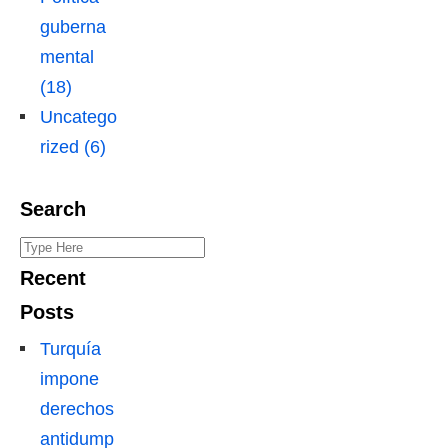
guberna
mental
(18)
Uncatego
rized (6)
Search
S
e
Recent
a
Posts
r
Turquía
c
impone
h
derechos
f
antidump