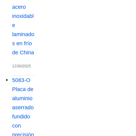
acero
inoxidabl
e
laminado
s en frío
de China
12/30/2025
5083-O
Placa de
aluminio
aserrado
fundido
con
precisión