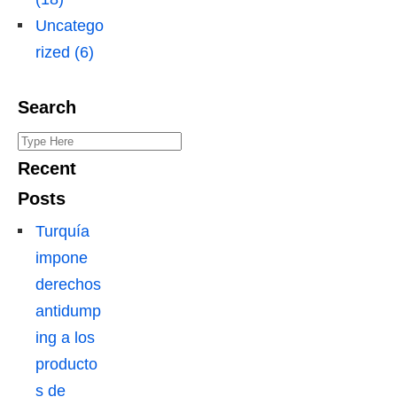
Uncatego
rized (6)
Search
S
e
Recent
a
Posts
r
Turquía
c
impone
h
derechos
f
antidump
o
ing a los
r
producto
:
s de