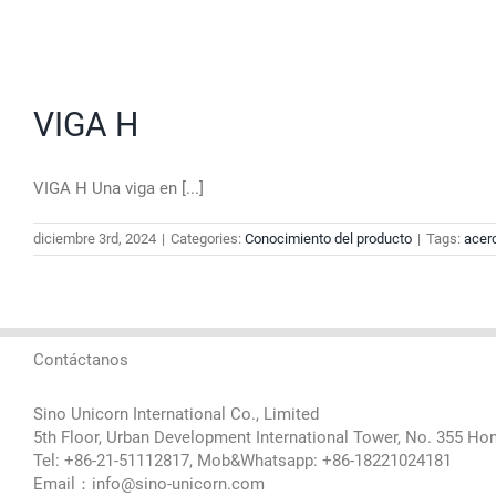
Skip
to
content
VIGA H
VIGA H Una viga en [...]
diciembre 3rd, 2024
|
Categories:
Conocimiento del producto
|
Tags:
acero
Contáctanos
Sino Unicorn International Co., Limited
5th Floor, Urban Development International Tower, No. 355 Ho
Tel: +86-21-51112817, Mob&Whatsapp: +86-18221024181
Email：info@sino-unicorn.com