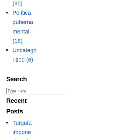
(85)
Política
guberna
mental
(18)
Uncatego
rized (6)
Search
S
e
Recent
a
Posts
r
Turquía
c
impone
h