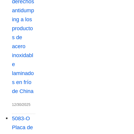
derechos
f
antidump
o
ing a los
r
producto
:
s de
acero
inoxidabl
e
laminado
s en frío
de China
12/30/2025
5083-O
Placa de